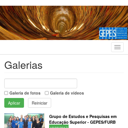
Pular
para
o
conteúdo
principal
Toggl
navig
Galerias
Galeria de fotos
Galeria de vídeos
Aplicar
Reiniciar
Grupo de Estudos e Pesquisas em
Educação Superior - GEPES/FURB
18/08/2017